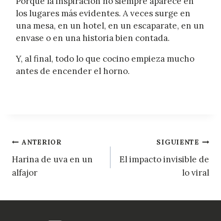
Porque la inspiración no siempre aparece en
los lugares más evidentes. A veces surge en
una mesa, en un hotel, en un escaparate, en un
envase o en una historia bien contada.
Y, al final, todo lo que cocino empieza mucho
antes de encender el horno.
Navegación
ANTERIOR
SIGUIENTE
Harina de uva en un
El impacto invisible de
de
alfajor
lo viral
entradas