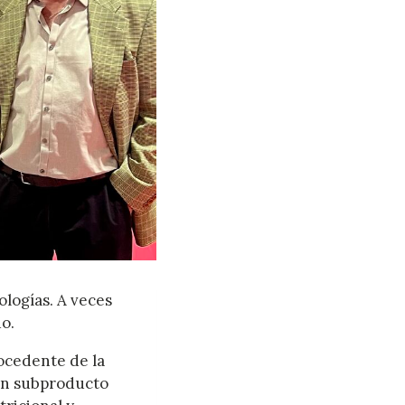
logías. A veces
o.
rocedente de la
 un subproducto