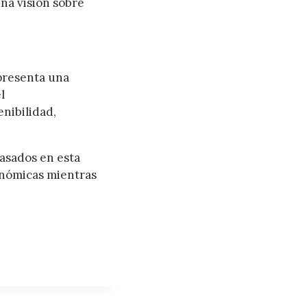
na visión sobre
presenta una
l
nibilidad,
asados en esta
onómicas mientras