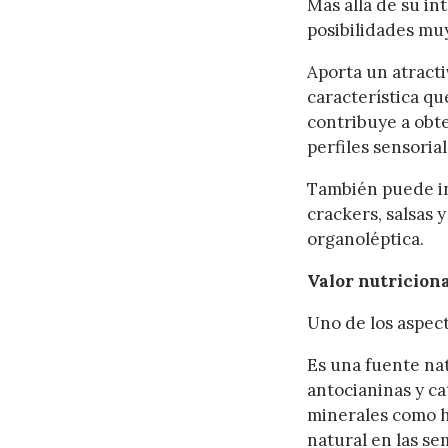
Más allá de su in
posibilidades muy
Aporta un atracti
característica qu
contribuye a obt
perfiles sensoria
También puede in
crackers, salsas 
organoléptica.
Valor nutriciona
Uno de los aspect
Es una fuente nat
antocianinas y ca
minerales como hi
natural en las sem