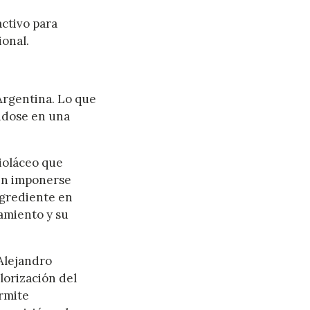
activo para
ional.
Argentina. Lo que
ndose en una
ioláceo que
sin imponerse
ngrediente en
amiento y su
Alejandro
lorización del
ermite