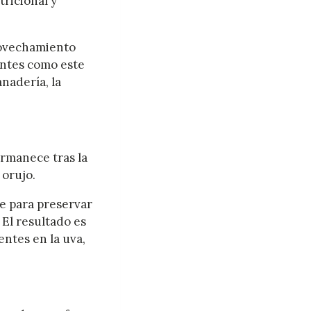
tricional y
provechamiento
entes como este
nadería, la
ermanece tras la
 orujo.
te para preservar
El resultado es
ntes en la uva,