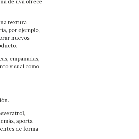
rina de uva ofrece
una textura
ía, por ejemplo,
porar nuevos
roducto.
scas, empanadas,
anto visual como
ión.
sveratrol,
demás, aporta
esentes de forma