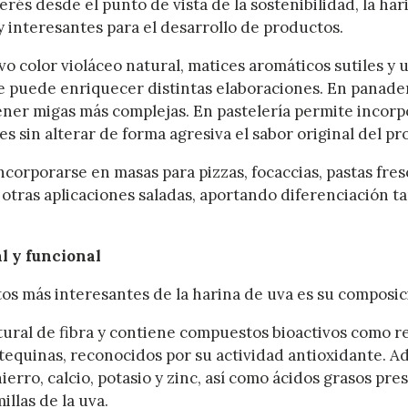
terés desde el punto de vista de la sostenibilidad, la ha
 interesantes para el desarrollo de productos.
vo color violáceo natural, matices aromáticos sutiles y 
e puede enriquecer distintas elaboraciones. En panader
ener migas más complejas. En pastelería permite incor
les sin alterar de forma agresiva el sabor original del p
corporarse en masas para pizzas, focaccias, pastas fre
y otras aplicaciones saladas, aportando diferenciación t
l y funcional
os más interesantes de la harina de uva es su composic
ural de fibra y contiene compuestos bioactivos como re
tequinas, reconocidos por su actividad antioxidante. A
erro, calcio, potasio y zinc, así como ácidos grasos pr
illas de la uva.