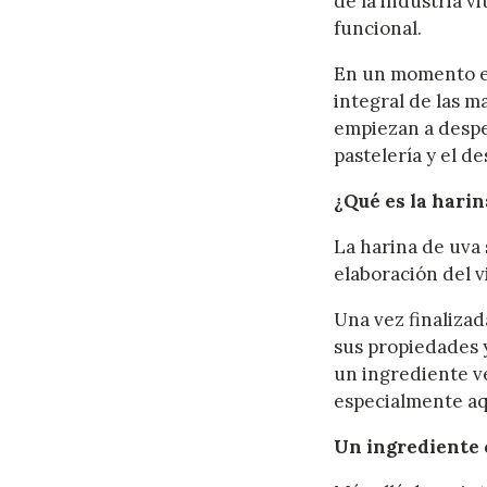
de la industria v
funcional.
En un momento en
integral de las m
empiezan a desper
pastelería y el d
¿Qué es la harin
La harina de uva 
elaboración del v
Una vez finaliza
sus propiedades y
un ingrediente ve
especialmente aq
Un ingrediente 